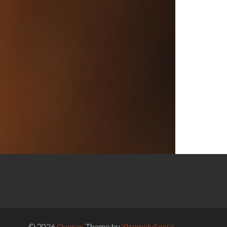
© 2026
Overax
.
Theme by
XtremelySocial
.