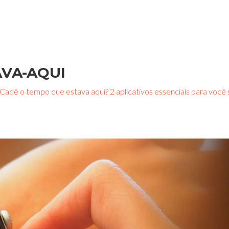
AVA-AQUI
Cadê o tempo que estava aqui? 2 aplicativos essenciais para voc