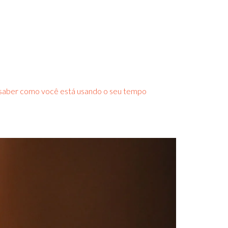
Home
Serviços
Blog
Contato
ê saber como você está usando o seu tempo