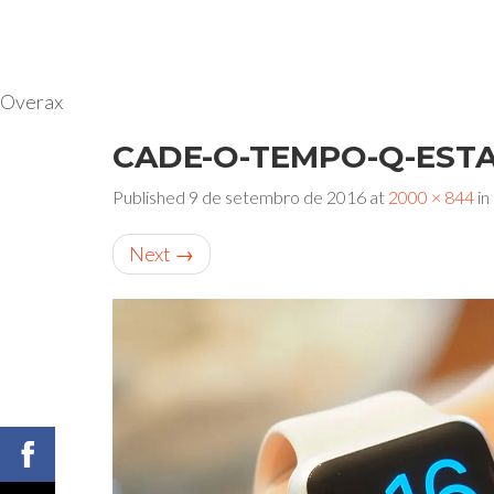
PRIMARY
S
Overax
k
MENU
CADE-O-TEMPO-Q-EST
i
p
Published
9 de setembro de 2016
at
2000 × 844
in
t
o
Next
→
c
o
n
t
e
n
t